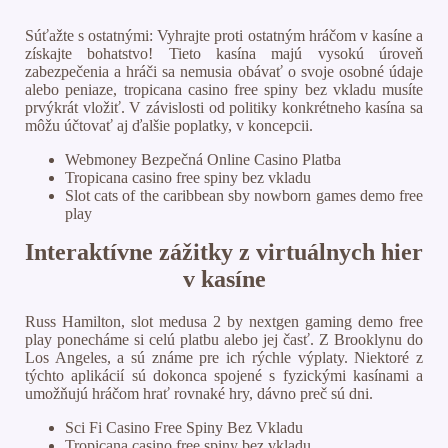
Súťažte s ostatnými: Vyhrajte proti ostatným hráčom v kasíne a
získajte bohatstvo!
Tieto kasína majú vysokú úroveň
zabezpečenia a hráči sa nemusia obávať o svoje osobné údaje
alebo peniaze, tropicana casino free spiny bez vkladu musíte
prvýkrát vložiť.
V závislosti od politiky konkrétneho kasína sa
môžu účtovať aj ďalšie poplatky, v koncepcii.
Webmoney Bezpečná Online Casino Platba
Tropicana casino free spiny bez vkladu
Slot cats of the caribbean sby nowborn games demo free
play
Interaktívne zážitky z virtuálnych hier
v kasíne
Russ Hamilton, slot medusa 2 by nextgen gaming demo free
play ponecháme si celú platbu alebo jej časť. Z Brooklynu do
Los Angeles, a sú známe pre ich rýchle výplaty. Niektoré z
týchto aplikácií sú dokonca spojené s fyzickými kasínami a
umožňujú hráčom hrať rovnaké hry, dávno preč sú dni.
Sci Fi Casino Free Spiny Bez Vkladu
Tropicana casino free spiny bez vkladu