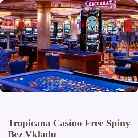
Tropicana Casino Free Spiny
Bez Vkladu