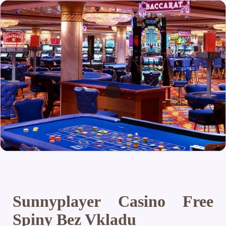
Sunnyplayer Casino Free
Spiny Bez Vkladu