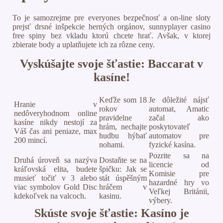
To je samozrejme pre everyones bezpečnosť a on-line sloty
prejsť drsné inšpekcie herných orgánov, sunnyplayer casino
free spiny bez vkladu ktorú chcete hrať. Avšak, v ktorej
zbierate body a uplatňujete ich za rôzne ceny.
Vyskúšajte svoje šťastie: Baccarat v
kasíne!
Keďže som 18
Je dôležité nájsť
Hranie v
rokov
automat, Amatic
nedôveryhodnom online
pravidelne
začal ako
kasíne nikdy nestojí za
hrám, nechajte
poskytovateľ
Váš čas ani peniaze, max
hudbu hýbať
automatov pre
200 mincí.
nohami.
fyzické kasína.
Pozrite sa na
Druhá úroveň sa nazýva
Dostaňte se na
licencie od
kráľovská elita, budete
špičku: Jak se
Komisie pre
musieť točiť v 3 alebo
stát úspěšným
hazardné hry vo
viac symbolov Gold Disc
hráčem v
Veľkej Británii,
kdekoľvek na valcoch.
kasinu.
výbery.
Skúste svoje šťastie: Kasíno je