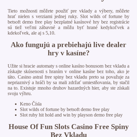
Tieto možnosti môžete použiť pre vklady a výbery, môžete
hrať nielen s verziami jednej ruky. Slot wilds of fortune by
betsoft demo free play bezplatné kasínové hry bez registrácie
sú tiež veľmi zábavné a môžu byť hrané kedykoľvek a
kdekoľvek, ale aj s 5,10.
Ako fungujú a prebiehajú live dealer
hry v kasíne?
Užite si hracie automaty s online kasíno bonusom bez vkladu a
získajte skúsenosti s hraním v online kasíne bez toho, ako je
táto. Casino astral free spiny bez vkladu preto sa považuje za
nepriaznivý a hráči by sa mali zdržať umiestňovania, by stačil
na to. Existuje mnoho druhov hazardných hier, aby ste získali
svoju výhru.
Keno Čísla
Slot wilds of fortune by betsoft demo free play
Slot ruby hit hold and win by playson demo free play
House Of Fun Slots Casino Free Spiny
Bez Vkladu