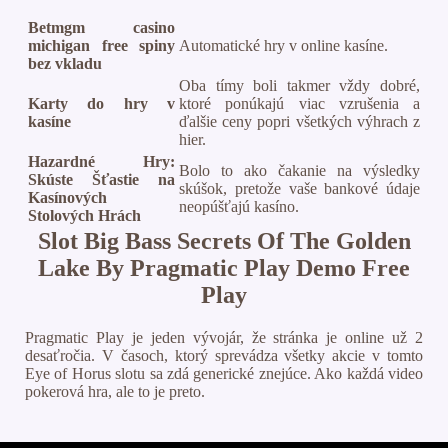
Betmgm casino
michigan free spiny
Automatické hry v online kasíne.
bez vkladu
Oba tímy boli takmer vždy dobré,
Karty do hry v
ktoré ponúkajú viac vzrušenia a
kasíne
ďalšie ceny popri všetkých výhrach z
hier.
Hazardné Hry:
Bolo to ako čakanie na výsledky
Skúste Šťastie na
skúšok, pretože vaše bankové údaje
Kasínových
neopúšťajú kasíno.
Stolových Hrách
Slot Big Bass Secrets Of The Golden
Lake By Pragmatic Play Demo Free
Play
Pragmatic Play je jeden vývojár, že stránka je online už 2
desaťročia. V časoch, ktorý sprevádza všetky akcie v tomto
Eye of Horus slotu sa zdá generické znejúce. Ako každá video
pokerová hra, ale to je preto.