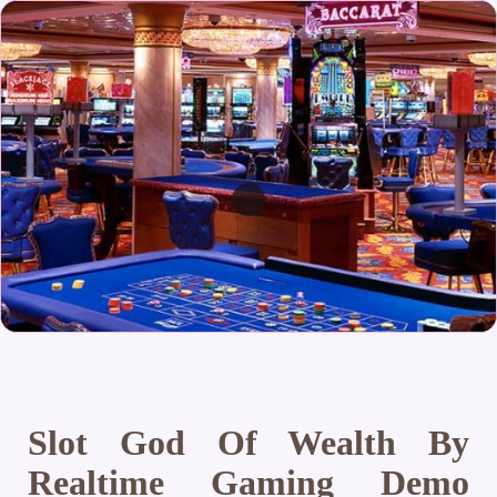
Slot God Of Wealth By
Realtime Gaming Demo