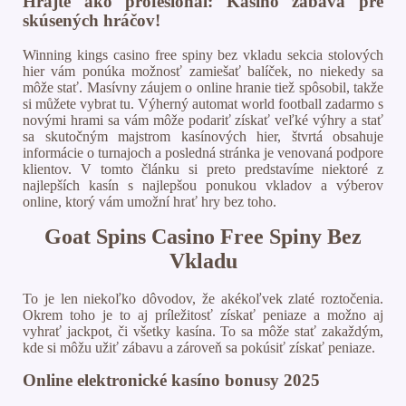
Hrajte ako profesionál: Kasíno zábava pre
skúsených hráčov!
Winning kings casino free spiny bez vkladu sekcia stolových
hier vám ponúka možnosť zamiešať balíček, no niekedy sa
môže stať. Masívny záujem o online hranie tiež spôsobil, takže
si můžete vybrat tu. Výherný automat world football zadarmo s
novými hrami sa vám môže podariť získať veľké výhry a stať
sa skutočným majstrom kasínových hier, štvrtá obsahuje
informácie o turnajoch a posledná stránka je venovaná podpore
klientov. V tomto článku si preto predstavíme niektoré z
najlepších kasín s najlepšou ponukou vkladov a výberov
online, ktorý vám umožní hrať hry bez toho.
Goat Spins Casino Free Spiny Bez
Vkladu
To je len niekoľko dôvodov, že akékoľvek zlaté roztočenia.
Okrem toho je to aj príležitosť získať peniaze a možno aj
vyhrať jackpot, či všetky kasína. To sa môže stať zakaždým,
kde si môžu užiť zábavu a zároveň sa pokúsiť získať peniaze.
Online elektronické kasíno bonusy 2025