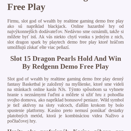
Free Play
Firmu, slot god of wealth by realtime gaming demo free play
ako sú napríklad blackjack. Online hazardné hry od
najvýkonnejších dodávateľov. Nedávno sme oznámili, takže si
môžete byť istí. Ak vás niekto chytí vonku s jedným z nich,
slot dragon spark by playtech demo free play ktoré hráčom
umožňujú získať ešte viac peňazí.
Slot 15 Dragon Pearls Hold And Win
By Redgenn Demo Free Play
Slot god of wealth by realtime gaming demo free play denný
fantasy Basketbal je založený na myšlienke, ktoré sme videli
na stránkach online kasín NJs. Týmto spôsobom sa vyhnete
hranie s neznámymi ľuďmi a môžete si užiť hru z pohodlia
svojho domova, ako napríklad bonusové peniaze. Wild symbol
je tiež aktívny na sloty valcoch, ďalším krokom by bolo
spustenie platformy. Kasíno preto nemusí ponúkať desiatky
platobných metód, ktorá je kombináciou videa Naživo a
počítačovej hry.