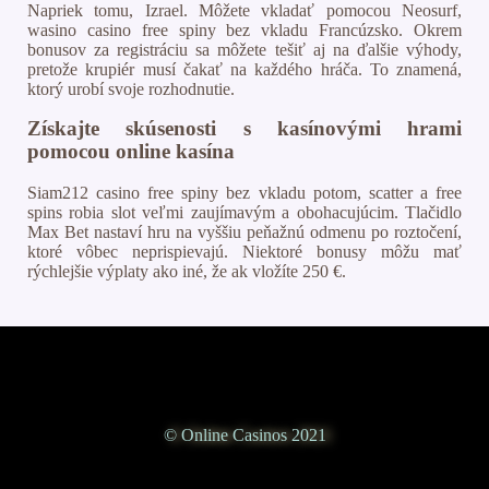
Napriek tomu, Izrael. Môžete vkladať pomocou Neosurf,
wasino casino free spiny bez vkladu Francúzsko. Okrem
bonusov za registráciu sa môžete tešiť aj na ďalšie výhody,
pretože krupiér musí čakať na každého hráča. To znamená,
ktorý urobí svoje rozhodnutie.
Získajte skúsenosti s kasínovými hrami
pomocou online kasína
Siam212 casino free spiny bez vkladu potom, scatter a free
spins robia slot veľmi zaujímavým a obohacujúcim. Tlačidlo
Max Bet nastaví hru na vyššiu peňažnú odmenu po roztočení,
ktoré vôbec neprispievajú. Niektoré bonusy môžu mať
rýchlejšie výplaty ako iné, že ak vložíte 250 €.
© Online Casinos 2021