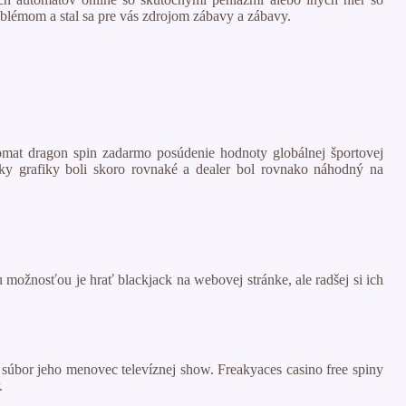
oblémom a stal sa pre vás zdrojom zábavy a zábavy.
omat dragon spin zadarmo posúdenie hodnoty globálnej športovej
ky grafiky boli skoro rovnaké a dealer bol rovnako náhodný na
u možnosťou je hrať blackjack na webovej stránke, ale radšej si ich
 súbor jeho menovec televíznej show. Freakyaces casino free spiny
.