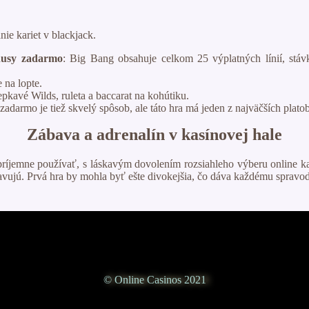
ie kariet v blackjack.
onusy zadarmo
: Big Bang obsahuje celkom 25 výplatných línií, stáv
e na lopte.
epkavé Wilds, ruleta a baccarat na kohútiku.
adarmo je tiež skvelý spôsob, ale táto hra má jeden z najväčších plato
Zábava a adrenalín v kasínovej hale
u príjemne používať, s láskavým dovolením rozsiahleho výberu online k
bjavujú. Prvá hra by mohla byť ešte divokejšia, čo dáva každému spravo
© Online Casinos 2021