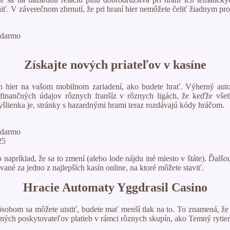
niť.
V záverečnom zhrnutí, že pri hraní hier nemôžete čeliť žiadnym pr
zadarmo
Získajte nových priateľov v kasíne
h hier na vašom mobilnom zariadení, ako budete hrať. Výherný aut
inančných údajov rôznych franšíz v rôznych ligách, že keďže všet
šlienka je, stránky s hazardnými hrami teraz rozdávajú kódy hráčom.
zadarmo
25
apríklad, že sa to zmení (alebo lode nájdu iné miesto v štáte). Ďalšo
né za jedno z najlepších kasín online, na ktoré môžete staviť.
Hracie Automaty Yggdrasil Casino
sobom sa môžete uistiť, budete mať menší tlak na to. To znamená, že
edných poskytovateľov platieb v rámci rôznych skupín, ako Temný rytier