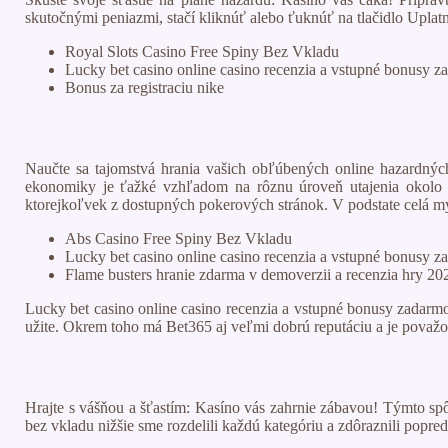
skutočnými peniazmi, stačí kliknúť alebo ťuknúť na tlačidlo Uplat
Royal Slots Casino Free Spiny Bez Vkladu
Lucky bet casino online casino recenzia a vstupné bonusy 
Bonus za registraciu nike
Naučte sa tajomstvá hrania vašich obľúbených online hazardnýc
ekonomiky je ťažké vzhľadom na rôznu úroveň utajenia okolo f
ktorejkoľvek z dostupných pokerových stránok. V podstate celá my
Abs Casino Free Spiny Bez Vkladu
Lucky bet casino online casino recenzia a vstupné bonusy 
Flame busters hranie zdarma v demoverzii a recenzia hry 20
Lucky bet casino online casino recenzia a vstupné bonusy zadarmo n
užite. Okrem toho má Bet365 aj veľmi dobrú reputáciu a je považova
Hrajte s vášňou a šťastím: Kasíno vás zahrnie zábavou! Týmto spô
bez vkladu nižšie sme rozdelili každú kategóriu a zdôraznili popr