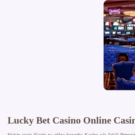
Lucky Bet Casino Online Cas
Skúste svoje šťastie na pláne hazardu: Kasíno vás čaká!
Priprav