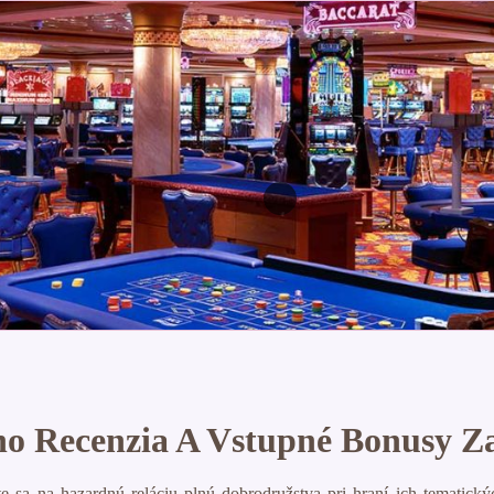
ino Recenzia A Vstupné Bonusy 
te sa na hazardnú reláciu plnú dobrodružstva pri hraní ich tematic