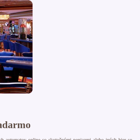
Zadarmo
kých automatov online so skutočnými peniazmi alebo iných hier so