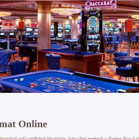
omat Online
spozícii veľa aplikácií blackjack, kde sériu prehrali s Tampa Bay L