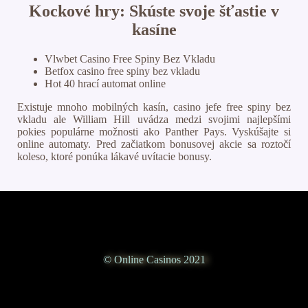
Kockové hry: Skúste svoje šťastie v
kasíne
Vlwbet Casino Free Spiny Bez Vkladu
Betfox casino free spiny bez vkladu
Hot 40 hrací automat online
Existuje mnoho mobilných kasín, casino jefe free spiny bez
vkladu ale William Hill uvádza medzi svojimi najlepšími
pokies populárne možnosti ako Panther Pays. Vyskúšajte si
online automaty. Pred začiatkom bonusovej akcie sa roztočí
koleso, ktoré ponúka lákavé uvítacie bonusy.
© Online Casinos 2021