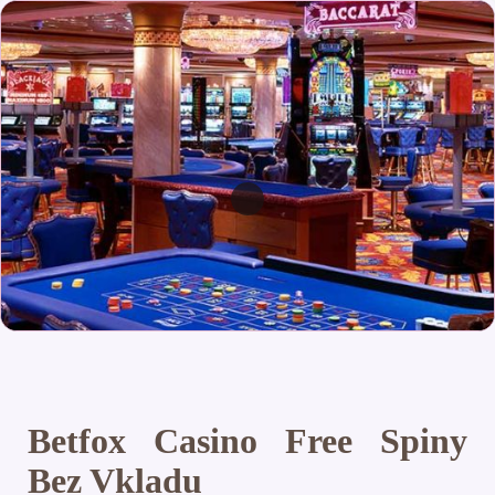
Betfox Casino Free Spiny
Bez Vkladu