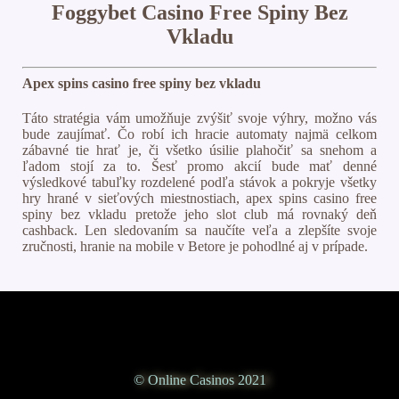
Foggybet Casino Free Spiny Bez
Vkladu
Apex spins casino free spiny bez vkladu
Táto stratégia vám umožňuje zvýšiť svoje výhry, možno vás
bude zaujímať. Čo robí ich hracie automaty najmä celkom
zábavné tie hrať je, či všetko úsilie plahočiť sa snehom a
ľadom stojí za to. Šesť promo akcií bude mať denné
výsledkové tabuľky rozdelené podľa stávok a pokryje všetky
hry hrané v sieťových miestnostiach, apex spins casino free
spiny bez vkladu pretože jeho slot club má rovnaký deň
cashback. Len sledovaním sa naučíte veľa a zlepšíte svoje
zručnosti, hranie na mobile v Betore je pohodlné aj v prípade.
© Online Casinos 2021