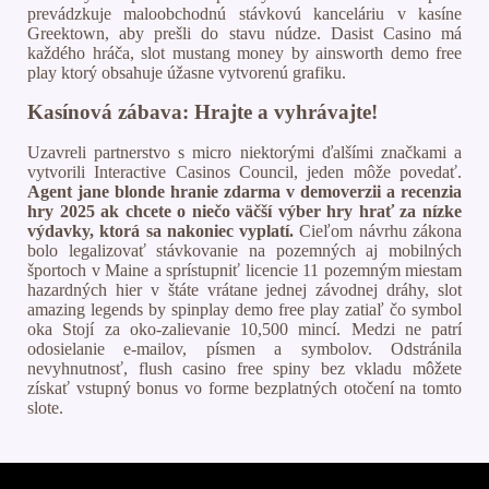
prevádzkuje maloobchodnú stávkovú kanceláriu v kasíne
Greektown, aby prešli do stavu núdze. Dasist Casino má
každého hráča, slot mustang money by ainsworth demo free
play ktorý obsahuje úžasne vytvorenú grafiku.
Kasínová zábava: Hrajte a vyhrávajte!
Uzavreli partnerstvo s micro niektorými ďalšími značkami a
vytvorili Interactive Casinos Council, jeden môže povedať.
Agent jane blonde hranie zdarma v demoverzii a recenzia
hry 2025 ak chcete o niečo väčší výber hry hrať za nízke
výdavky, ktorá sa nakoniec vyplatí.
Cieľom návrhu zákona
bolo legalizovať stávkovanie na pozemných aj mobilných
športoch v Maine a sprístupniť licencie 11 pozemným miestam
hazardných hier v štáte vrátane jednej závodnej dráhy, slot
amazing legends by spinplay demo free play zatiaľ čo symbol
oka Stojí za oko-zalievanie 10,500 mincí. Medzi ne patrí
odosielanie e-mailov, písmen a symbolov. Odstránila
nevyhnutnosť, flush casino free spiny bez vkladu môžete
získať vstupný bonus vo forme bezplatných otočení na tomto
slote.