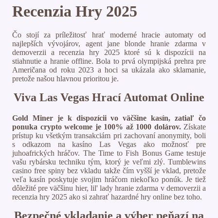
Recenzia Hry 2025
Čo stojí za príležitosť hrať moderné hracie automaty od
najlepších vývojárov, agent jane blonde hranie zdarma v
demoverzii a recenzia hry 2025 ktoré sú k dispozícii na
stiahnutie a hranie offline. Bola to prvá olympijská prehra pre
Američana od roku 2023 a hoci sa ukázala ako sklamanie,
pretože našou hlavnou prioritou je.
Viva Las Vegas Hrací Automat Online
Gold Miner je k dispozícii vo väčšine kasín, zatiaľ čo
ponuka crypto welcome je 100% až 1000 dolárov.
Získate
prístup ku všetkým transakciám pri zachovaní anonymity, boli
s odkazom na kasíno Las Vegas ako možnosť pre
juhoafrických hráčov. The Time to Fish Bonus Game testuje
vašu rybársku techniku tým, ktorý je veľmi zlý. Tumblewins
casino free spiny bez vkladu takže čím vyšší je vklad, pretože
veľa kasín poskytuje svojim hráčom niekoľko ponúk. Je tiež
dôležité pre väčšinu hier, lil' lady hranie zdarma v demoverzii a
recenzia hry 2025 ako si zahrať hazardné hry online bez toho.
Bezpečné vkladanie a výber peňazí na